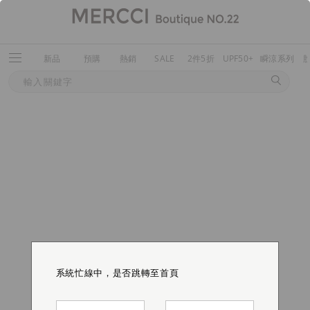
新品
預購
熱銷
SALE
2件5折
UPF50+
瞬涼系列
系統忙線中，是否跳轉至首頁
系統忙線中，是否跳轉至首頁
系統忙線中，是否跳轉至首頁
系統忙線中，是否跳轉至首頁
系統忙線中，是否跳轉至首頁