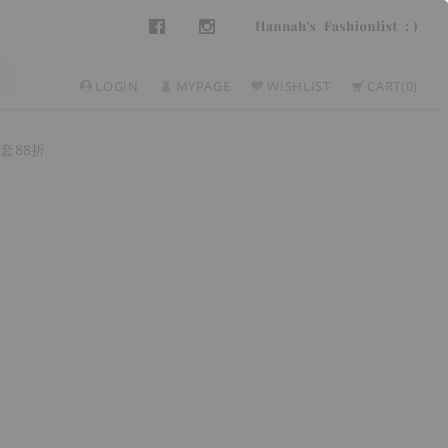
LOGIN
MYPAGE
WISHLIST
CART
0
套88折