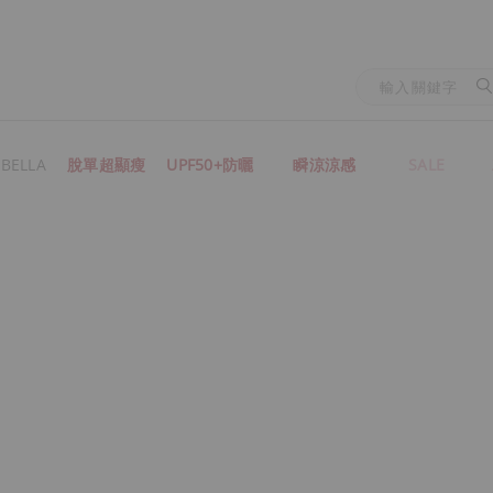
BELLA
脫單超顯瘦
UPF50+防曬
瞬涼涼感
SALE