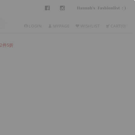
LOGIN
MYPAGE
WISHLIST
CART
0
2件5折