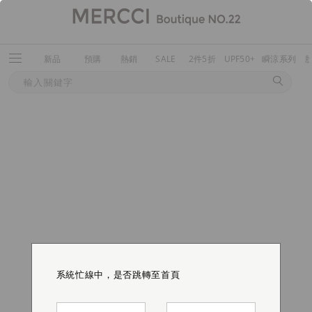
新品
預購
熱銷
SALE
2件5折
UPF50+
瞬涼系列
系統忙線中，是否跳轉至首頁
系統忙線中，是否跳轉至首頁
系統忙線中，是否跳轉至首頁
系統忙線中，是否跳轉至首頁
系統忙線中，是否跳轉至首頁