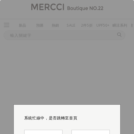
新品
預購
熱銷
SALE
2件5折
UPF50+
瞬涼系列
系統忙線中，是否跳轉至首頁
系統忙線中，是否跳轉至首頁
系統忙線中，是否跳轉至首頁
系統忙線中，是否跳轉至首頁
系統忙線中，是否跳轉至首頁