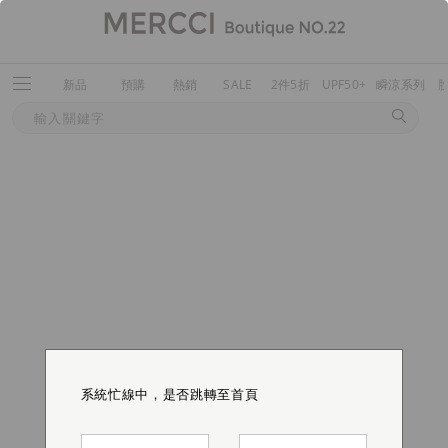
新品
預購
熱銷
SALE
2件5折
UPF50+
瞬涼系列
系統忙線中，是否跳轉至首頁
系統忙線中，是否跳轉至首頁
系統忙線中，是否跳轉至首頁
系統忙線中，是否跳轉至首頁
系統忙線中，是否跳轉至首頁