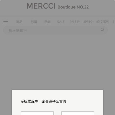
新品
預購
熱銷
SALE
2件5折
UPF50+
瞬涼系列
系統忙線中，是否跳轉至首頁
系統忙線中，是否跳轉至首頁
系統忙線中，是否跳轉至首頁
系統忙線中，是否跳轉至首頁
系統忙線中，是否跳轉至首頁