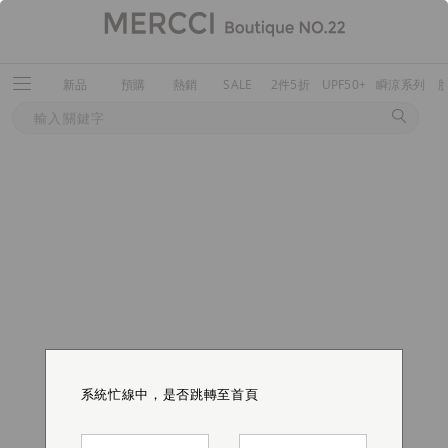
新品
預購
熱銷
SALE
2件5折
UPF50+
瞬涼系列
系統忙線中，是否跳轉至首頁
系統忙線中，是否跳轉至首頁
系統忙線中，是否跳轉至首頁
系統忙線中，是否跳轉至首頁
系統忙線中，是否跳轉至首頁