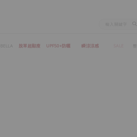
BELLA
脫單超顯瘦
UPF50+防曬
瞬涼涼感
SALE
整