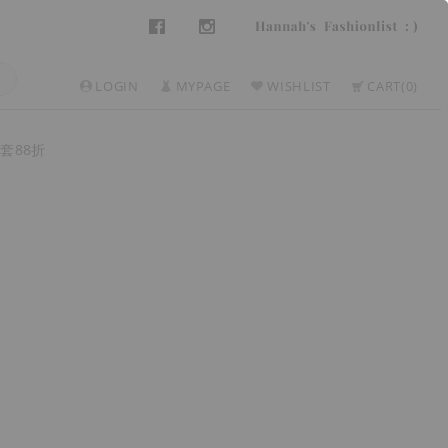
LOGIN
MYPAGE
WISHLIST
CART
0
套88折