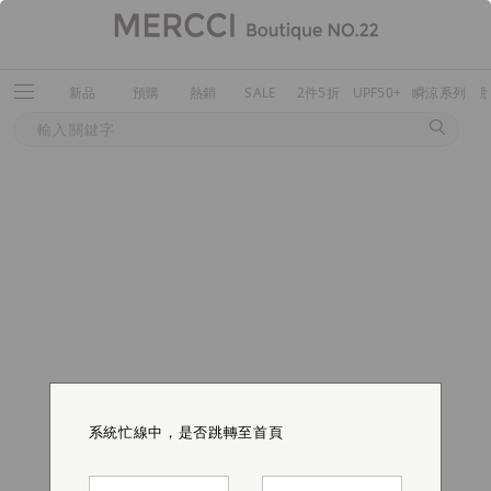
新品
預購
熱銷
SALE
2件5折
UPF50+
瞬涼系列
系統忙線中，是否跳轉至首頁
系統忙線中，是否跳轉至首頁
系統忙線中，是否跳轉至首頁
系統忙線中，是否跳轉至首頁
系統忙線中，是否跳轉至首頁