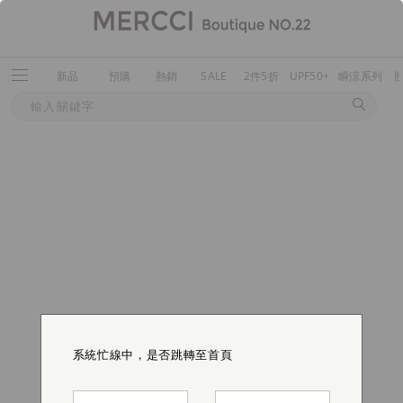
新品
預購
熱銷
SALE
2件5折
UPF50+
瞬涼系列
系統忙線中，是否跳轉至首頁
系統忙線中，是否跳轉至首頁
系統忙線中，是否跳轉至首頁
系統忙線中，是否跳轉至首頁
系統忙線中，是否跳轉至首頁