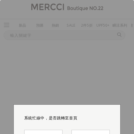
新品
預購
熱銷
SALE
2件5折
UPF50+
瞬涼系列
系統忙線中，是否跳轉至首頁
系統忙線中，是否跳轉至首頁
系統忙線中，是否跳轉至首頁
系統忙線中，是否跳轉至首頁
系統忙線中，是否跳轉至首頁