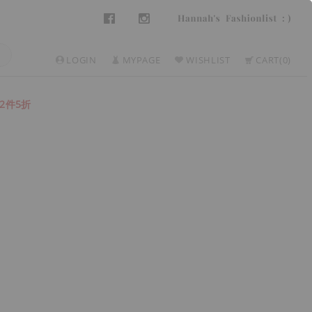
LOGIN
MYPAGE
WISHLIST
CART
0
2件5折