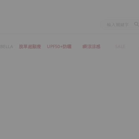
BELLA
脫單超顯瘦
UPF50+防曬
瞬涼涼感
SALE