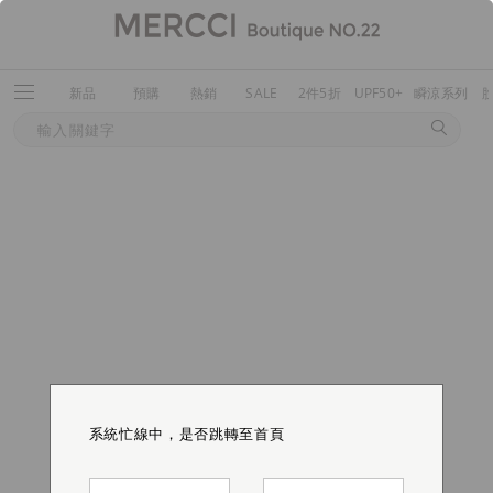
新品
預購
熱銷
SALE
2件5折
UPF50+
瞬涼系列
系統忙線中，是否跳轉至首頁
系統忙線中，是否跳轉至首頁
系統忙線中，是否跳轉至首頁
系統忙線中，是否跳轉至首頁
系統忙線中，是否跳轉至首頁