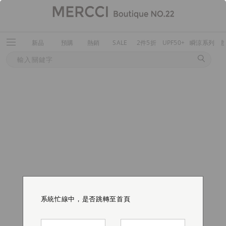
新品
預購
熱銷
SALE
2件5折
UPF50+
瞬涼系列
系統忙線中，是否跳轉至首頁
系統忙線中，是否跳轉至首頁
系統忙線中，是否跳轉至首頁
系統忙線中，是否跳轉至首頁
系統忙線中，是否跳轉至首頁