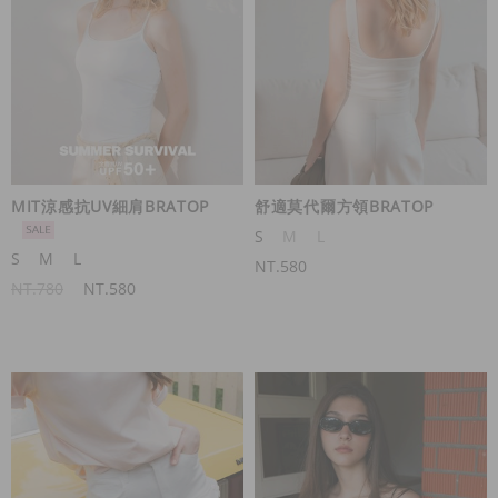
MIT涼感抗UV細肩BRATOP
舒適莫代爾方領BRATOP
S
M
L
S
M
L
NT.580
NT.780
NT.580