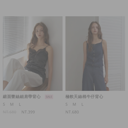
緞面蕾絲細肩帶背心
極軟天絲棉牛仔背心
S
M
L
S
M
L
NT.680
NT.399
NT.680