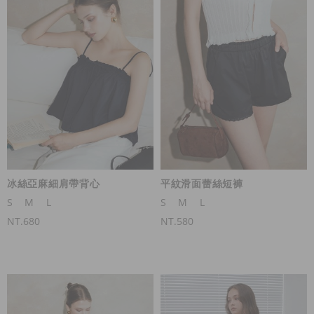
冰絲亞麻細肩帶背心
平紋滑面蕾絲短褲
S
M
L
S
M
L
NT.680
NT.580