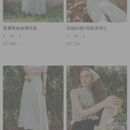
透膚蕾絲傘擺長裙
冰絲針織V領披肩背心
S
M
L
S
M
L
NT.880
NT.780