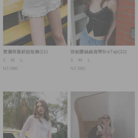
雙層荷葉斜紋短褲(22)
排釦蕾絲細肩帶BraTop(22)
S
M
L
S
M
L
NT.980
NT.580