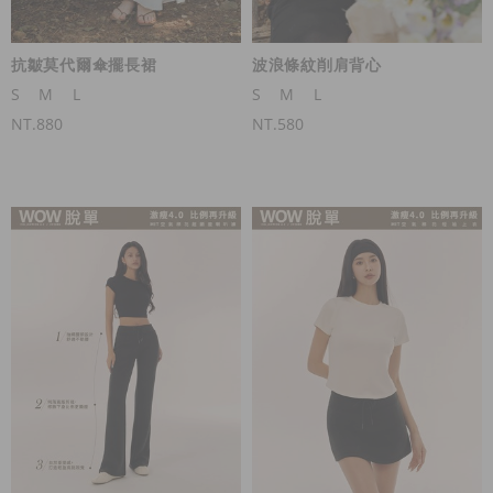
抗皺莫代爾傘擺長裙
波浪條紋削肩背心
S
M
L
S
M
L
NT.880
NT.580