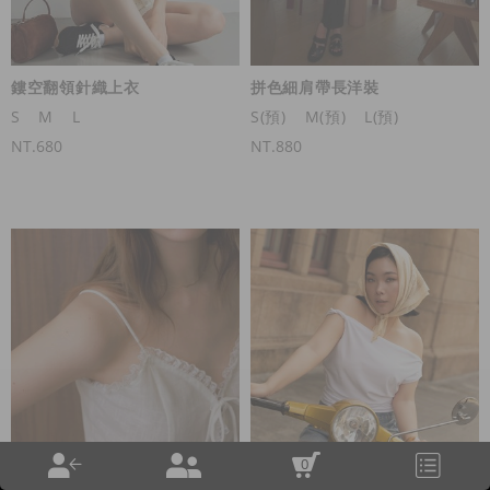
鏤空翻領針織上衣
拼色細肩帶長洋裝
S
M
L
S(預)
M(預)
L(預)
NT.680
NT.880
0