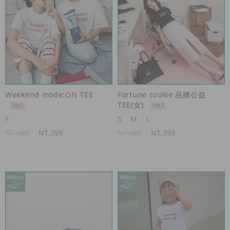
Weekend mode:ON TEE
Fortune cookie 品牌公益
TEE(女)
F
S
M
L
NT.680
NT.399
NT.680
NT.399