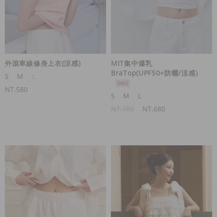
外滾車線修身上衣(涼感)
MIT集中爆乳
BraTop(UPF50+防曬/涼感)
S
M
L
NT.580
S
M
L
NT.780
NT.680