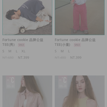
Fortune cookie 品牌公益
Fortune cookie 品牌公益
TEE(男)
TEE(小童)
S
M
L
XL
S
M
L
NT.680
NT.399
NT.480
NT.399