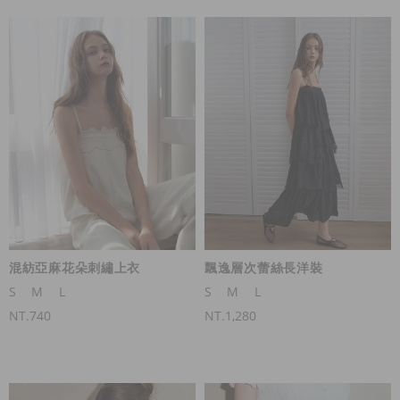
混紡亞麻花朵刺繡上衣
飄逸層次蕾絲長洋裝
S
M
L
S
M
L
NT.740
NT.1,280