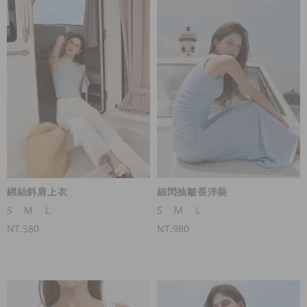
綁結斜肩上衣
細閃抽皺長洋裝
S
M
L
S
M
L
NT.580
NT.980