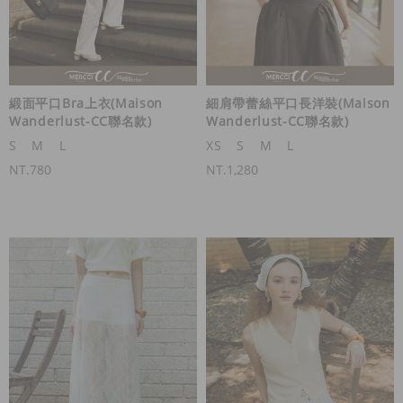
緞面平口Bra上衣(Maison
細肩帶蕾絲平口長洋裝(Maison
Wanderlust-CC聯名款)
Wanderlust-CC聯名款)
S
M
L
XS
S
M
L
NT.780
NT.1,280