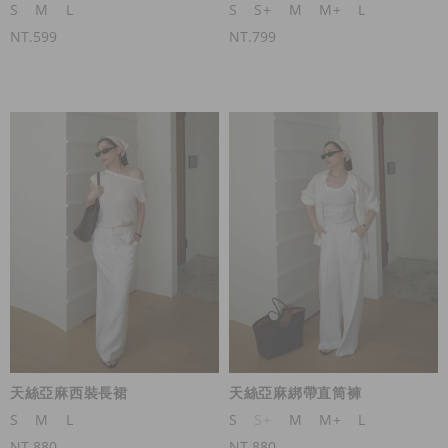
S
M
L
S
S+
M
M+
L
NT.599
NT.799
天絲亞麻西裝長裙
天絲亞麻綁帶直筒褲
S
M
L
S
S+
M
M+
L
NT.880
NT.880