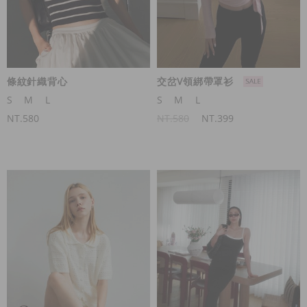
條紋針織背心
交岔V領綁帶罩衫
S
M
L
S
M
L
NT.580
NT.580
NT.399