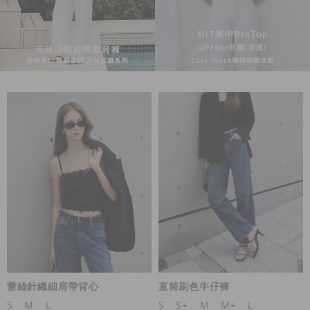
蕾絲針織細肩帶背心
直筒刷色牛仔褲
S
M
L
S
S+
M
M+
L