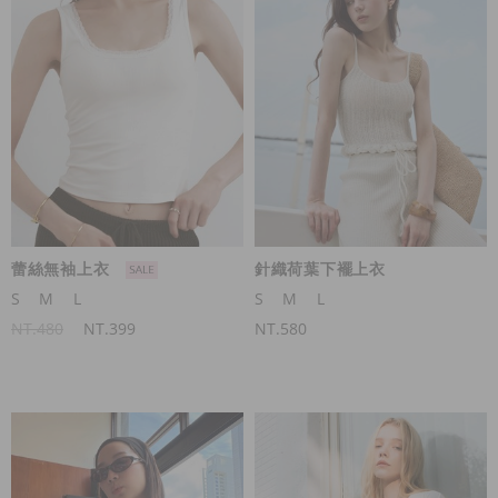
蕾絲無袖上衣
針織荷葉下襬上衣
S
M
L
S
M
L
NT.480
NT.399
NT.580