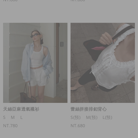
天絲亞麻透氣襯衫
蕾絲拼接排釦背心
S
M
L
S(預)
M(預)
L(預)
NT.780
NT.680