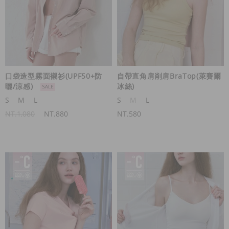
口袋造型霧面襯衫(UPF50+防
自帶直角肩削肩BraTop(萊賽爾
曬/涼感)
冰絲)
S
M
L
S
M
L
NT.1,080
NT.880
NT.580