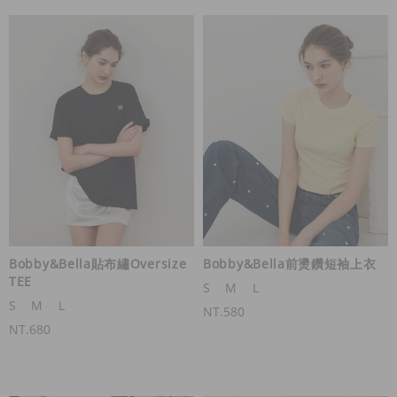
Bobby&Bella貼布繡Oversize
Bobby&Bella前燙鑽短袖上衣
TEE
S
M
L
S
M
L
NT.580
NT.680