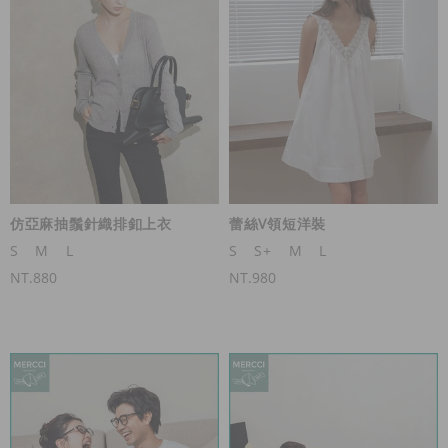
仿亞麻抽鬚針織排釦上衣
蕾絲V領短洋裝
S
M
L
S
S+
M
L
NT.880
NT.980