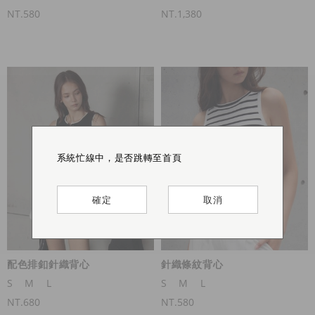
NT.580
NT.1,380
此商品銷售一空 ♡ 感謝熱烈支持
系統忙線中，是否跳轉至首頁
系統忙線中，是否跳轉至首頁
系統忙線中，是否跳轉至首頁
確定
確定
確定
確定
取消
取消
取消
配色排釦針織背心
針織條紋背心
S
M
L
S
M
L
NT.680
NT.580