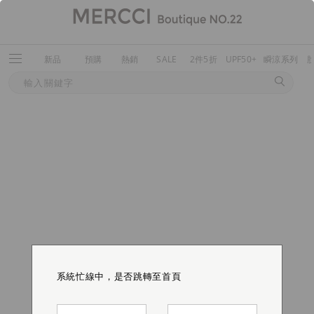
新品
預購
熱銷
SALE
2件5折
UPF50+
瞬涼系列
系統忙線中，是否跳轉至首頁
系統忙線中，是否跳轉至首頁
系統忙線中，是否跳轉至首頁
系統忙線中，是否跳轉至首頁
系統忙線中，是否跳轉至首頁