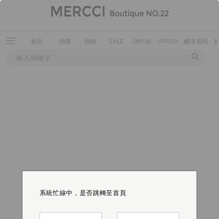
新品
預購
熱銷
SALE
2件5折
UPF50+
瞬涼系列
系統忙線中，是否跳轉至首頁
系統忙線中，是否跳轉至首頁
系統忙線中，是否跳轉至首頁
系統忙線中，是否跳轉至首頁
系統忙線中，是否跳轉至首頁