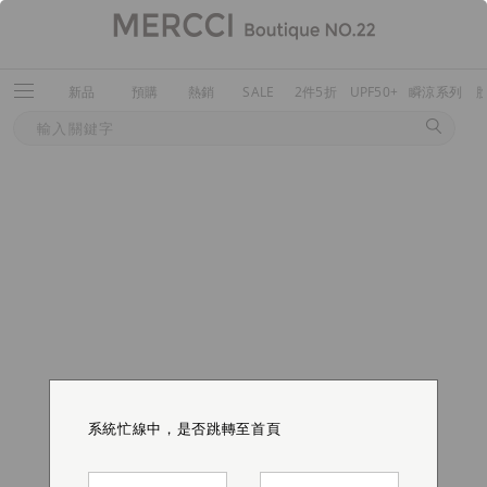
新品
預購
熱銷
SALE
2件5折
UPF50+
瞬涼系列
系統忙線中，是否跳轉至首頁
系統忙線中，是否跳轉至首頁
系統忙線中，是否跳轉至首頁
系統忙線中，是否跳轉至首頁
系統忙線中，是否跳轉至首頁