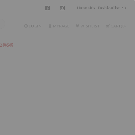
LOGIN
MYPAGE
WISHLIST
CART
0
2件5折