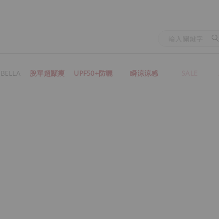
BELLA
脫單超顯瘦
UPF50+防曬
瞬涼涼感
SALE