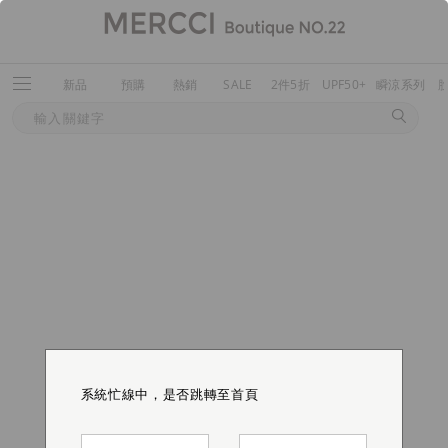
新品
預購
熱銷
SALE
2件5折
UPF50+
瞬涼系列
系統忙線中，是否跳轉至首頁
系統忙線中，是否跳轉至首頁
系統忙線中，是否跳轉至首頁
系統忙線中，是否跳轉至首頁
系統忙線中，是否跳轉至首頁