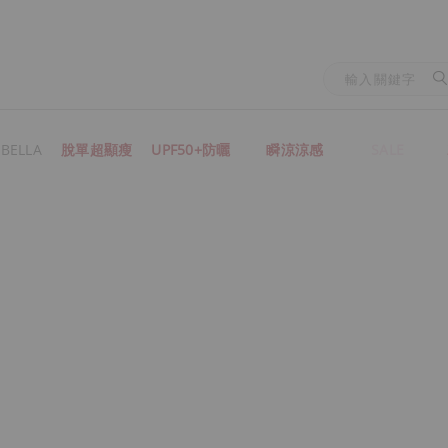
BELLA
脫單超顯瘦
UPF50+防曬
瞬涼涼感
SALE