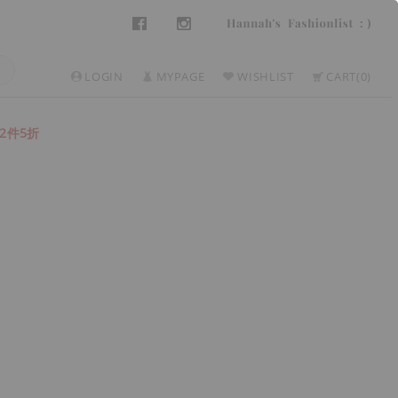
LOGIN
MYPAGE
WISHLIST
CART
0
2件5折