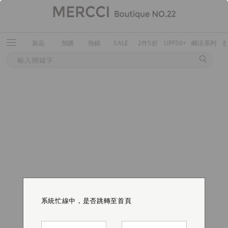
新品
預購
熱銷
SALE
2件5折
UPF50+
瞬涼系列
系統忙線中，是否跳轉至首頁
系統忙線中，是否跳轉至首頁
系統忙線中，是否跳轉至首頁
系統忙線中，是否跳轉至首頁
系統忙線中，是否跳轉至首頁