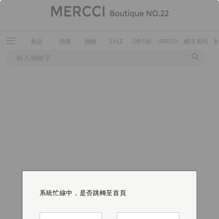
新品
預購
熱銷
SALE
2件5折
UPF50+
瞬涼系列
系統忙線中，是否跳轉至首頁
系統忙線中，是否跳轉至首頁
系統忙線中，是否跳轉至首頁
系統忙線中，是否跳轉至首頁
系統忙線中，是否跳轉至首頁