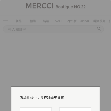
新品
預購
熱銷
SALE
2件5折
UPF50+
瞬涼系列
系統忙線中，是否跳轉至首頁
系統忙線中，是否跳轉至首頁
系統忙線中，是否跳轉至首頁
系統忙線中，是否跳轉至首頁
系統忙線中，是否跳轉至首頁