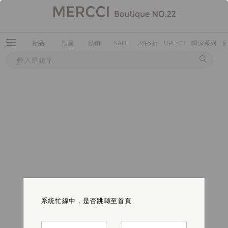
新品
預購
熱銷
SALE
2件5折
UPF50+
瞬涼系列
系統忙線中，是否跳轉至首頁
系統忙線中，是否跳轉至首頁
系統忙線中，是否跳轉至首頁
系統忙線中，是否跳轉至首頁
系統忙線中，是否跳轉至首頁