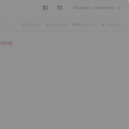
LOGIN
MYPAGE
WISHLIST
CART
0
2件5折