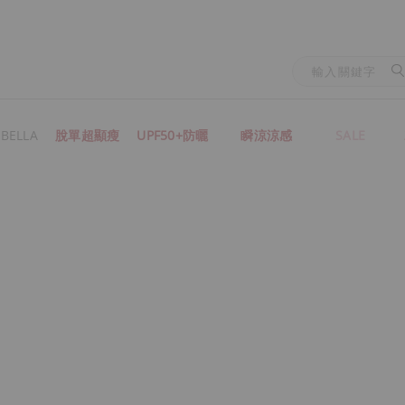
BELLA
脫單超顯瘦
UPF50+防曬
瞬涼涼感
SALE