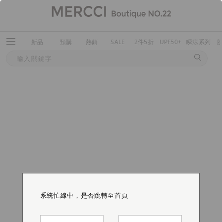
新品
預購
熱銷
SALE
2件5折
UPF50+
瞬涼系列
系統忙線中，是否跳轉至首頁
系統忙線中，是否跳轉至首頁
系統忙線中，是否跳轉至首頁
系統忙線中，是否跳轉至首頁
系統忙線中，是否跳轉至首頁