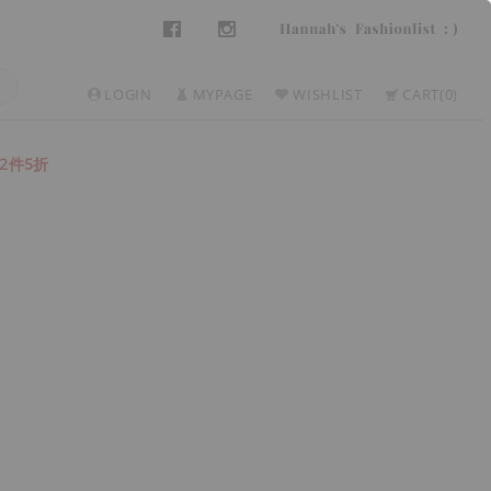
LOGIN
MYPAGE
WISHLIST
CART
0
2件5折