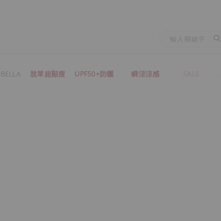
BELLA
脫單超顯瘦
UPF50+防曬
瞬涼涼感
SALE