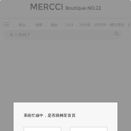
新品
預購
熱銷
SALE
2件5折
UPF50+
瞬涼系列
系統忙線中，是否跳轉至首頁
系統忙線中，是否跳轉至首頁
系統忙線中，是否跳轉至首頁
系統忙線中，是否跳轉至首頁
系統忙線中，是否跳轉至首頁