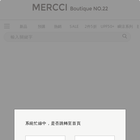
新品
預購
熱銷
SALE
2件5折
UPF50+
瞬涼系列
系統忙線中，是否跳轉至首頁
系統忙線中，是否跳轉至首頁
系統忙線中，是否跳轉至首頁
系統忙線中，是否跳轉至首頁
系統忙線中，是否跳轉至首頁