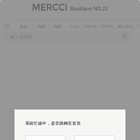
新品
預購
熱銷
SALE
2件5折
UPF50+
瞬涼系列
系統忙線中，是否跳轉至首頁
系統忙線中，是否跳轉至首頁
系統忙線中，是否跳轉至首頁
系統忙線中，是否跳轉至首頁
系統忙線中，是否跳轉至首頁