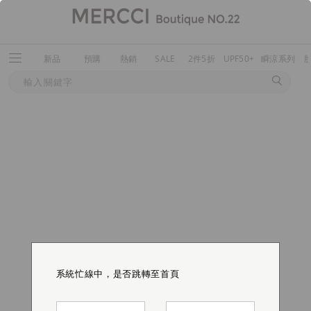
新品
預購
熱銷
SALE
2件5折
UPF50+
瞬涼系列
系統忙線中，是否跳轉至首頁
系統忙線中，是否跳轉至首頁
系統忙線中，是否跳轉至首頁
系統忙線中，是否跳轉至首頁
系統忙線中，是否跳轉至首頁