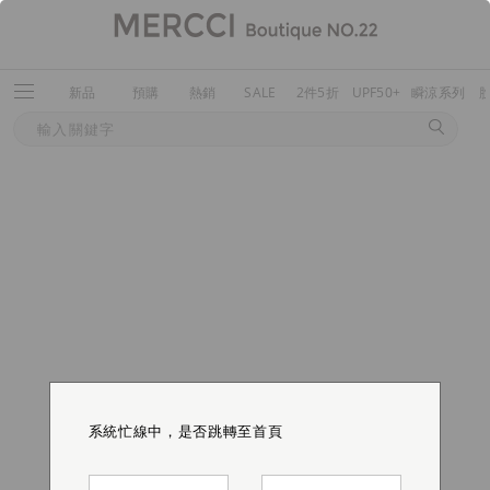
新品
預購
熱銷
SALE
2件5折
UPF50+
瞬涼系列
系統忙線中，是否跳轉至首頁
系統忙線中，是否跳轉至首頁
系統忙線中，是否跳轉至首頁
系統忙線中，是否跳轉至首頁
系統忙線中，是否跳轉至首頁