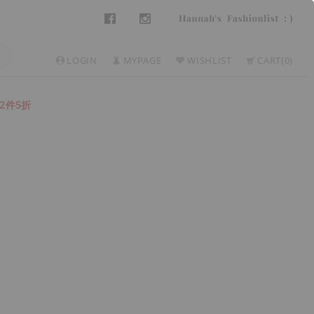
LOGIN
MYPAGE
WISHLIST
CART
0
2件5折