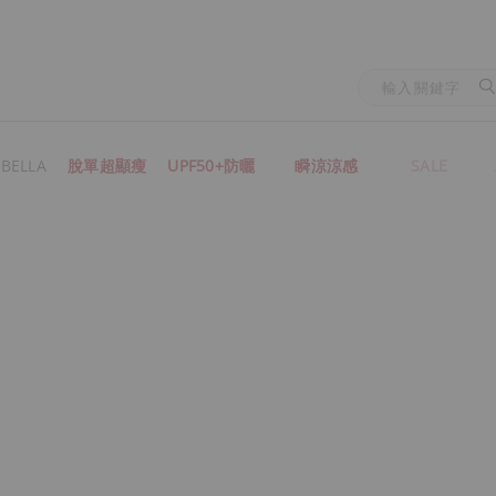
BELLA
脫單超顯瘦
UPF50+防曬
瞬涼涼感
SALE