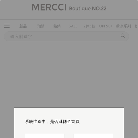
新品
預購
熱銷
SALE
2件5折
UPF50+
瞬涼系列
系統忙線中，是否跳轉至首頁
系統忙線中，是否跳轉至首頁
系統忙線中，是否跳轉至首頁
系統忙線中，是否跳轉至首頁
系統忙線中，是否跳轉至首頁