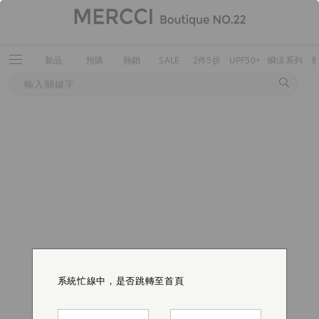
新品
預購
熱銷
SALE
2件5折
UPF50+
瞬涼系列
系統忙線中，是否跳轉至首頁
系統忙線中，是否跳轉至首頁
系統忙線中，是否跳轉至首頁
系統忙線中，是否跳轉至首頁
系統忙線中，是否跳轉至首頁