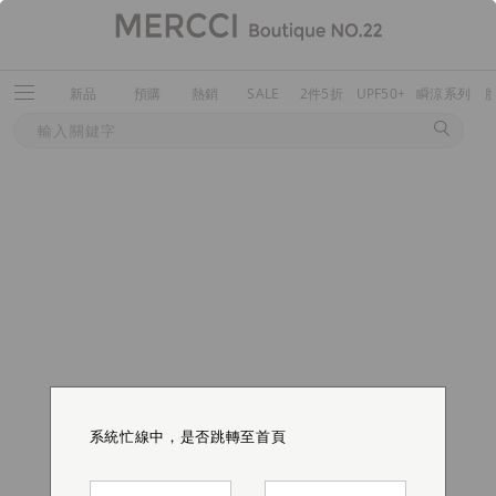
新品
預購
熱銷
SALE
2件5折
UPF50+
瞬涼系列
系統忙線中，是否跳轉至首頁
系統忙線中，是否跳轉至首頁
系統忙線中，是否跳轉至首頁
系統忙線中，是否跳轉至首頁
系統忙線中，是否跳轉至首頁