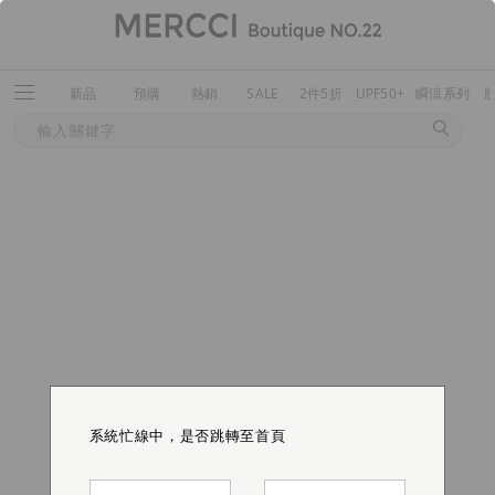
新品
預購
熱銷
SALE
2件5折
UPF50+
瞬涼系列
系統忙線中，是否跳轉至首頁
系統忙線中，是否跳轉至首頁
系統忙線中，是否跳轉至首頁
系統忙線中，是否跳轉至首頁
系統忙線中，是否跳轉至首頁