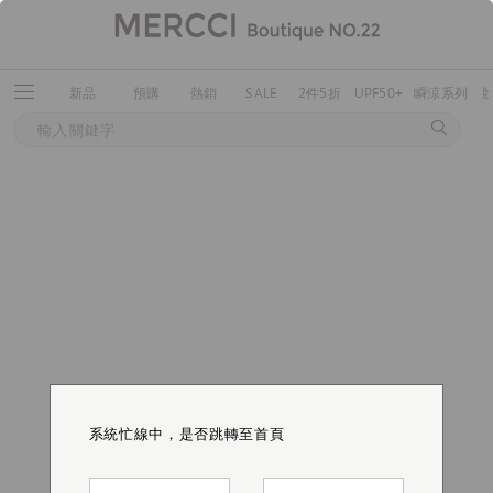
新品
預購
熱銷
SALE
2件5折
UPF50+
瞬涼系列
系統忙線中，是否跳轉至首頁
系統忙線中，是否跳轉至首頁
系統忙線中，是否跳轉至首頁
系統忙線中，是否跳轉至首頁
系統忙線中，是否跳轉至首頁