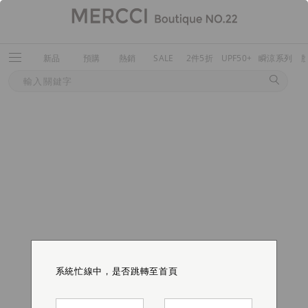
新品
預購
熱銷
SALE
2件5折
UPF50+
瞬涼系列
系統忙線中，是否跳轉至首頁
系統忙線中，是否跳轉至首頁
系統忙線中，是否跳轉至首頁
系統忙線中，是否跳轉至首頁
系統忙線中，是否跳轉至首頁