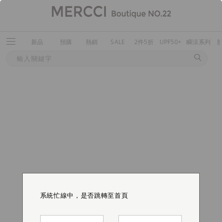
新品
預購
熱銷
SALE
2件5折
UPF50+
瞬涼系列
系統忙線中，是否跳轉至首頁
系統忙線中，是否跳轉至首頁
系統忙線中，是否跳轉至首頁
系統忙線中，是否跳轉至首頁
系統忙線中，是否跳轉至首頁