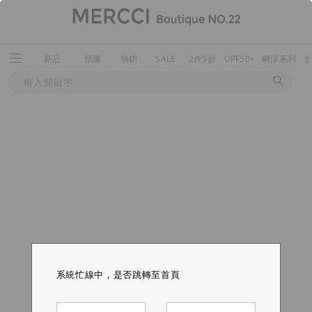
新品
預購
熱銷
SALE
2件5折
UPF50+
瞬涼系列
系統忙線中，是否跳轉至首頁
系統忙線中，是否跳轉至首頁
系統忙線中，是否跳轉至首頁
系統忙線中，是否跳轉至首頁
系統忙線中，是否跳轉至首頁