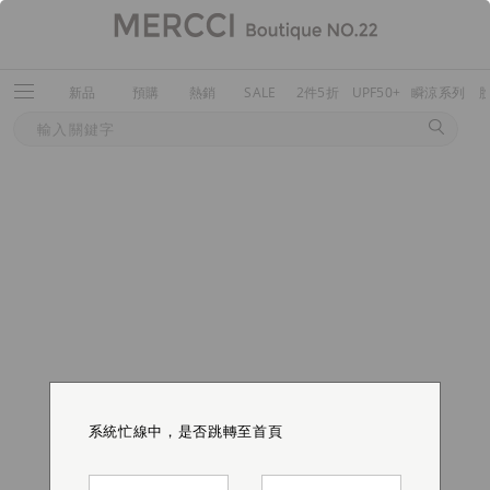
新品
預購
熱銷
SALE
2件5折
UPF50+
瞬涼系列
系統忙線中，是否跳轉至首頁
系統忙線中，是否跳轉至首頁
系統忙線中，是否跳轉至首頁
系統忙線中，是否跳轉至首頁
系統忙線中，是否跳轉至首頁