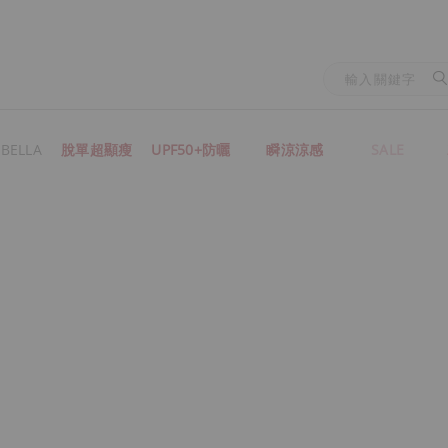
BELLA
脫單超顯瘦
UPF50+防曬
瞬涼涼感
SALE