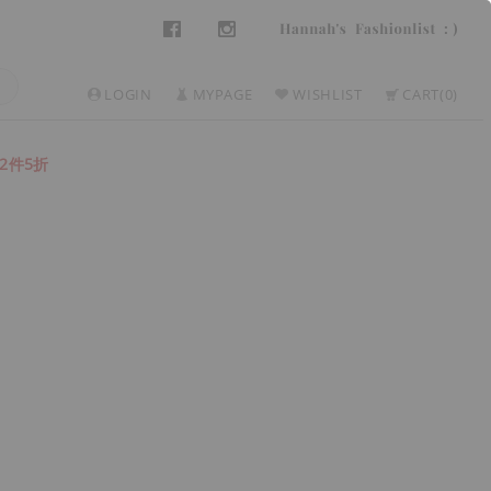
LOGIN
MYPAGE
WISHLIST
CART
0
2件5折