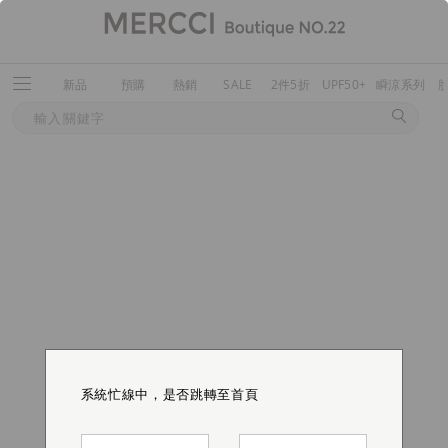
新品
預購
熱銷
SALE
2件5折
UPF50+
瞬涼系列
系統忙線中，是否跳轉至首頁
系統忙線中，是否跳轉至首頁
系統忙線中，是否跳轉至首頁
系統忙線中，是否跳轉至首頁
系統忙線中，是否跳轉至首頁