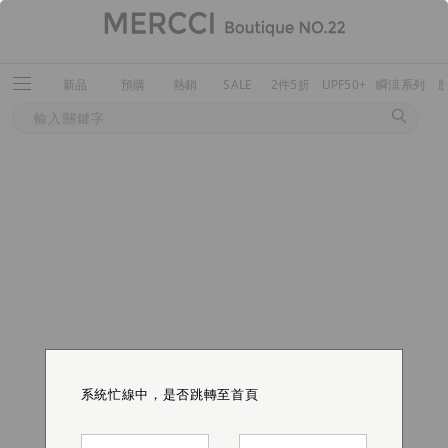
新品
預購
熱銷
SALE
2件5折
UPF50+
瞬涼系列
系統忙線中，是否跳轉至首頁
系統忙線中，是否跳轉至首頁
系統忙線中，是否跳轉至首頁
系統忙線中，是否跳轉至首頁
系統忙線中，是否跳轉至首頁