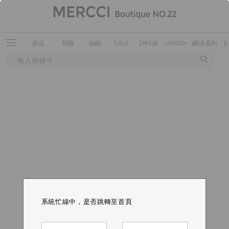
新品
預購
熱銷
SALE
2件5折
UPF50+
瞬涼系列
系統忙線中，是否跳轉至首頁
系統忙線中，是否跳轉至首頁
系統忙線中，是否跳轉至首頁
系統忙線中，是否跳轉至首頁
系統忙線中，是否跳轉至首頁