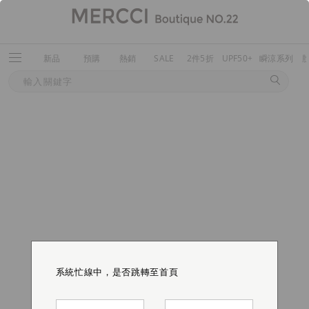
新品
預購
熱銷
SALE
2件5折
UPF50+
瞬涼系列
系統忙線中，是否跳轉至首頁
系統忙線中，是否跳轉至首頁
系統忙線中，是否跳轉至首頁
系統忙線中，是否跳轉至首頁
系統忙線中，是否跳轉至首頁