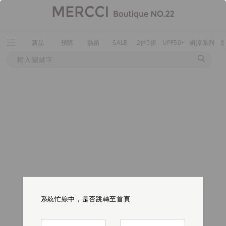
新品
預購
熱銷
SALE
2件5折
UPF50+
瞬涼系列
系統忙線中，是否跳轉至首頁
系統忙線中，是否跳轉至首頁
系統忙線中，是否跳轉至首頁
系統忙線中，是否跳轉至首頁
系統忙線中，是否跳轉至首頁